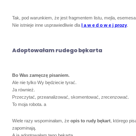
Tak, pod warunkiem, że jest fragmentem listu, mejla, esemesa
Nie istnieje inne usprawiedliwie dla
l a w ę d o w e j prozy
.
Adoptowałam rudego bękarta
Bo Was zamęczę pisaniem.
Ale nie tylko Wy będziecie tyrać.
Ja również.
Przeczytać, przeanalizować, skomentować, zrecenzować.
To moja robota. a
Wiele razy wspominałam, że
opis to rudy bękart
, którego pis
zapominają.
A ja adoptowałam tego bękarta.