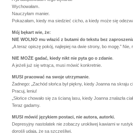
Wychowałam.
Nauczyłam manier.
Pokazałam, kiedy ma siedzieć cicho, a kiedy może się odezw
Mój bękart wie, że:
NIE WOLNO mu włazić z butami do tekstu bez zaproszeni
„A teraz opiszę pokój, najlepiej na dwie strony, bo mogę.” Nie
NIE MOŻE gadać, kiedy nikt nie pyta go o zdanie
.
A jeżeli już się wtrąca, musi mówić konkretnie.
MUSI pracować na swoje utrzymanie
.
Żadnego: „Zachód słońca był piękny, kiedy Joanna na skraju c
Pracuj, leniu!
„Słońce chowało się za ścianą lasu, kiedy Joanna znalazła ciał
Teraz gadamy.
MUSI mówić językiem postaci, nie autora, autorki.
Depresyjny nastolatek nie zobaczy urokliwej kawiarni w rustyk
dorośli udają, że są szczęśliwi.