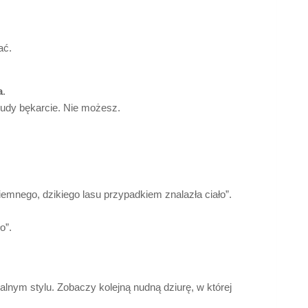
ać.
a
.
, rudy bękarcie. Nie możesz.
iemnego, dzikiego lasu przypadkiem znalazła ciało”.
o”.
alnym stylu. Zobaczy kolejną nudną dziurę, w której