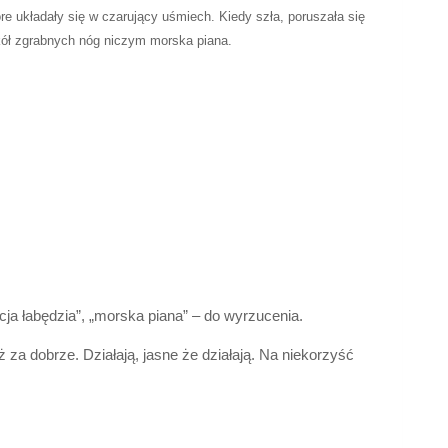
tóre układały się w czarujący uśmiech. Kiedy szła, poruszała się
wokół zgrabnych nóg niczym morska piana.
gracja łabędzia”, „morska piana” – do wyrzucenia.
 za dobrze. Działają, jasne że działają. Na niekorzyść