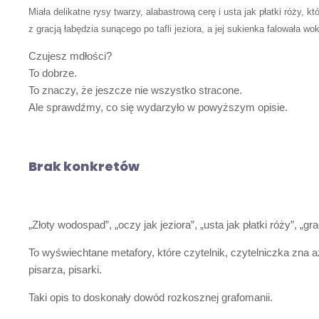
Miała delikatne rysy twarzy, alabastrową cerę i usta jak płatki róży, k
z gracją łabędzia sunącego po tafli jeziora, a jej sukienka falowała 
Czujesz mdłości?
To dobrze.
To znaczy, że jeszcze nie wszystko stracone.
Ale sprawdźmy, co się wydarzyło w powyższym opisie.
Brak konkretów
„Złoty wodospad”, „oczy jak jeziora”, „usta jak płatki róży”, „
To wyświechtane metafory, które czytelnik, czytelniczka zna aż
pisarza, pisarki.
Taki opis to doskonały dowód rozkosznej grafomanii.