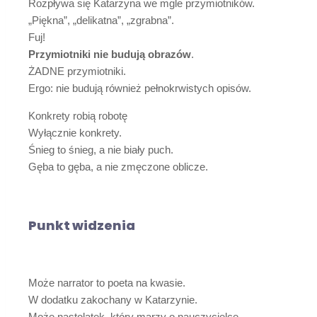
Rozpływa się Katarzyna we mgle przymiotników.
„Piękna”, „delikatna”, „zgrabna”.
Fuj!
Przymiotniki nie budują obrazów
.
ŻADNE przymiotniki.
Ergo: nie budują również pełnokrwistych opisów.
Konkrety robią robotę
Wyłącznie konkrety.
Śnieg to śnieg, a nie biały puch.
Gęba to gęba, a nie zmęczone oblicze.
Punkt widzenia
Może narrator to poeta na kwasie.
W dodatku zakochany w Katarzynie.
Może nastolatek, który marzy o nauczycielce.