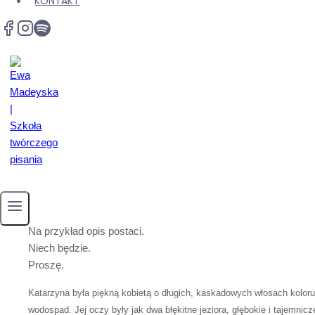
KONTAKT
Ananas na pizzy to zbrodnia.
Na opisy do wywalenia trafiam i w tzw. literaturze, i we wpraw
We wprawkach wyłapuję kiksy-szmiksy i pokazuję.
– Hej, nie tędy droga.
To moja robota.
Wbić komu trzeba do głowy, co w opisach działa i nie działa.
Literaturze, z każdej półki, nie wybaczam śmietnika w opisach
Klasyk gatunku
Na przykład opis postaci.
Niech będzie.
Proszę.
Katarzyna była piękną kobietą o długich, kaskadowych włosach koloru
wodospad. Jej oczy były jak dwa błękitne jeziora, głębokie i tajemnic